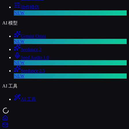
动作模仿
NEW
AI 模型
Gemini Omni
NEW
Seedance 2
Seed Audio 1.0
NEW
Seedance 2.5
NEW
AI 工具
AI 工具