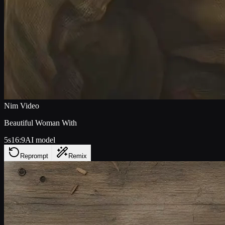
Nim Video
Beautiful Woman With
5s
16:9
AI model
Reprompt
Remix