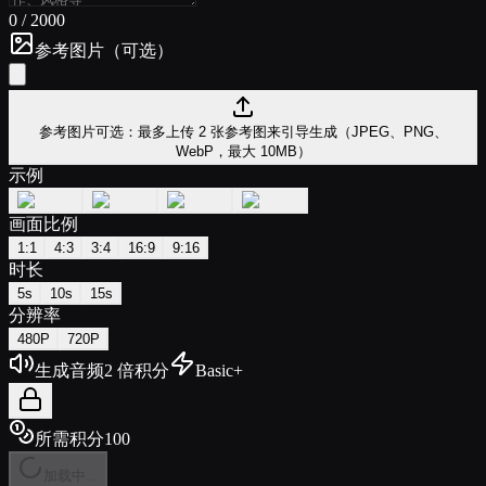
0
/
2000
参考图片（可选）
参考图片
可选：最多上传 2 张参考图来引导生成（JPEG、PNG、
WebP，最大 10MB）
示例
画面比例
1:1
4:3
3:4
16:9
9:16
时长
5s
10s
15s
分辨率
480P
720P
生成音频
2 倍积分
Basic+
所需积分
100
加载中...