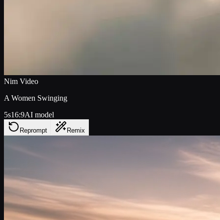
Nim Video
A Women Swinging
5s
16:9
AI model
Reprompt
Remix