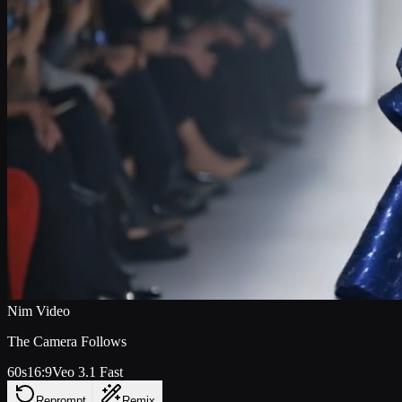
Nim Video
The Camera Follows
60s
16:9
Veo 3.1 Fast
Reprompt
Remix