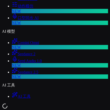
动作模仿
NEW
口型同步 AI
NEW
AI 模型
Gemini Omni
NEW
Seedance 2
Seed Audio 1.0
NEW
Seedance 2.5
NEW
AI 工具
AI 工具