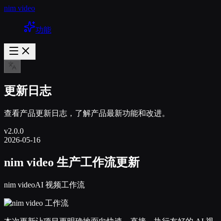
nim video
功能
更新日志
查看产品更新日志，了解产品最新功能和改进。
v
2.0.0
2026-05-16
nim video 生产工作流更新
nim video
AI 视频
工作流